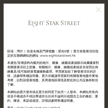
聯絡我們
電話/Whatsapp：
(852) 2922 4888
電郵：
sales@swireproperties.com
區域：灣仔 | 街道名稱及門牌號數：星街8號 | 賣方就發展項目指
定的互聯網網站的網址: www.eightstarstreet.hk
獲取更多資訊
本廣告/宣傳資料內載列的相片、圖像、繪圖或素描顯示純屬畫家對
有關發展項目之想像。有關相片、圖像、繪圖或素描並非按照比例
預約參觀
繪畫及/或可能經過電腦修飾處理。準買家如欲了解發展項目的詳
情，請參閱售樓說明書。賣方亦建議準買家到有關發展地盤作實地
考察，以對該發展地盤、其周邊地區環境及附近的公共設施有較佳
了解。
本網站由賣方發布或在賣方的同意下由另一人發布。本網站所有內
容並不構成亦不得詮釋成作出任何不論明示或隱含之合約條款、要
約、陳述、承諾或保證。詳情請參閱售樓說明書。
賣方：High Grade Ventures Limited