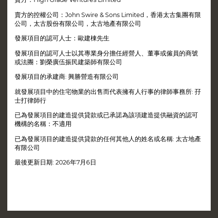
賣方的控權公司：John Swire & Sons Limited，香港太古集團有限
公司，太古股份有限公司，太古地產有限公司
發展項目的認可人士：歐建棟先生
發展項目的認可人士以其專業身分擔任經營人、董事或僱員的商號
或法團：劉榮廣伍振民建築師有限公司
發展項目的承建商: 興勝營造有限公司
就發展項目中的住宅物業的出售而代表擁有人行事的律師事務所: 孖
士打律師行
已為發展項目的建造提供貸款或已承諾為該項建造提供融資的認可
機構的名稱：不適用
已為發展項目的建造提供貸款的任何其他人的姓名或名稱: 太古地產
有限公司
最後更新日期: 2026年7月6日
區域：灣仔
街道名稱及門牌號數：星街8號
賣方就發展項目指定的互聯網網站的網址：www.eightstarstreet.hk
本廣告/宣傳資料內載列的相片、圖像、繪圖或素描顯示純屬畫家對有關發展項目之想像。有關相片、圖像、繪圖或素
描並非按照比例繪畫及/或可能經過電腦修飾處理。準買家如欲了解發展項目的詳情，請參閱售樓說明書。賣方亦建議
準買家到有關發展地盤作實地考察，以對該發展地盤、其周邊地區環境及附近的公共設施有較佳了解。 詳情請參閱售樓
說明書。本網站由賣方發布或在賣方的同意下由另一人發布。
This website uses cookies to ensure you get the best
聯絡我們
賣方及有參與本發展項目的其他人的資料
版權聲明
隱私政策
experience on our website.
MORE INFO
© 2026 太古地產有限公司 版權所有
最後更新日期 : 2026年7月6日