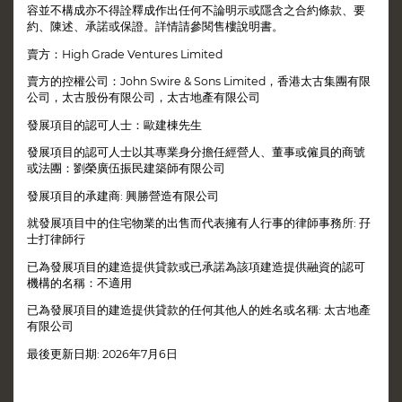
容並不構成亦不得詮釋成作出任何不論明示或隱含之合約條款、要
約、陳述、承諾或保證。詳情請參閱售樓說明書。
賣方：High Grade Ventures Limited
賣方的控權公司：John Swire & Sons Limited，香港太古集團有限
公司，太古股份有限公司，太古地產有限公司
發展項目的認可人士：歐建棟先生
發展項目的認可人士以其專業身分擔任經營人、董事或僱員的商號
或法團：劉榮廣伍振民建築師有限公司
發展項目的承建商: 興勝營造有限公司
就發展項目中的住宅物業的出售而代表擁有人行事的律師事務所: 孖
士打律師行
已為發展項目的建造提供貸款或已承諾為該項建造提供融資的認可
機構的名稱：不適用
已為發展項目的建造提供貸款的任何其他人的姓名或名稱: 太古地產
有限公司
免責聲明
預約參觀
最後更新日期: 2026年7月6日
親臨EIGHT STAR STREET現樓示範單位，
立即登記!
參觀