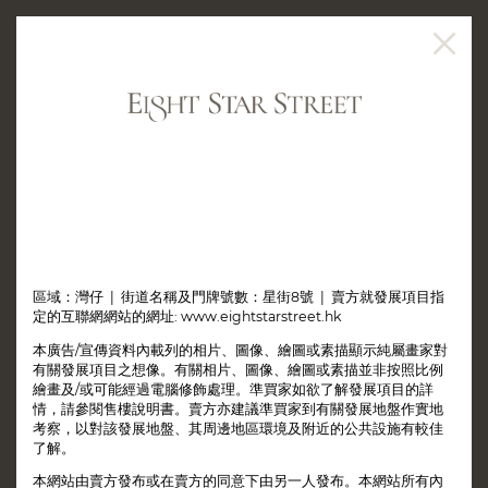
區域：灣仔 | 街道名稱及門牌號數：星街8號 | 賣方就發展項目指
定的互聯網網站的網址: www.eightstarstreet.hk
本廣告/宣傳資料內載列的相片、圖像、繪圖或素描顯示純屬畫家對
有關發展項目之想像。有關相片、圖像、繪圖或素描並非按照比例
繪畫及/或可能經過電腦修飾處理。準買家如欲了解發展項目的詳
情，請參閱售樓說明書。賣方亦建議準買家到有關發展地盤作實地
考察，以對該發展地盤、其周邊地區環境及附近的公共設施有較佳
了解。
本網站由賣方發布或在賣方的同意下由另一人發布。本網站所有內