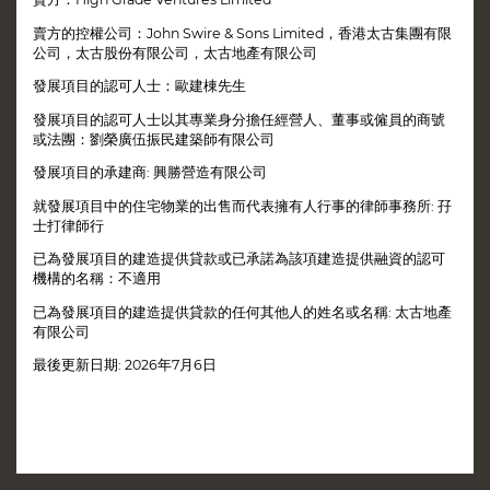
賣方的控權公司：John Swire & Sons Limited，香港太古集團有限
公司，太古股份有限公司，太古地產有限公司
發展項目的認可人士：歐建棟先生
發展項目的認可人士以其專業身分擔任經營人、董事或僱員的商號
或法團：劉榮廣伍振民建築師有限公司
發展項目的承建商: 興勝營造有限公司
就發展項目中的住宅物業的出售而代表擁有人行事的律師事務所: 孖
士打律師行
已為發展項目的建造提供貸款或已承諾為該項建造提供融資的認可
機構的名稱：不適用
已為發展項目的建造提供貸款的任何其他人的姓名或名稱: 太古地產
有限公司
最後更新日期: 2026年7月6日
區域：灣仔
街道名稱及門牌號數：星街8號
賣方就發展項目指定的互聯網網站的網址：www.eightstarstreet.hk
本廣告/宣傳資料內載列的相片、圖像、繪圖或素描顯示純屬畫家對有關發展項目之想像。有關相片、圖像、繪圖或素
描並非按照比例繪畫及/或可能經過電腦修飾處理。準買家如欲了解發展項目的詳情，請參閱售樓說明書。賣方亦建議
準買家到有關發展地盤作實地考察，以對該發展地盤、其周邊地區環境及附近的公共設施有較佳了解。 詳情請參閱售樓
說明書。本網站由賣方發布或在賣方的同意下由另一人發布。
This website uses cookies to ensure you get the best
聯絡我們
賣方及有參與本發展項目的其他人的資料
版權聲明
隱私政策
experience on our website.
MORE INFO
© 2026 太古地產有限公司 版權所有
最後更新日期 : 2026年7月6日