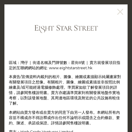
公契
2024年10月3日 - 關於公契管理人的資料
2023年4月26日 - 公共契約及管理協議
區域：灣仔 | 街道名稱及門牌號數：星街8號 | 賣方就發展項目指
定的互聯網網站的網址: www.eightstarstreet.hk
本廣告/宣傳資料內載列的相片、圖像、繪圖或素描顯示純屬畫家對
有關發展項目之想像。有關相片、圖像、繪圖或素描並非按照比例
繪畫及/或可能經過電腦修飾處理。準買家如欲了解發展項目的詳
情，請參閱售樓說明書。賣方亦建議準買家到有關發展地盤作實地
考察，以對該發展地盤、其周邊地區環境及附近的公共設施有較佳
了解。
本網站由賣方發布或在賣方的同意下由另一人發布。本網站所有內
容並不構成亦不得詮釋成作出任何不論明示或隱含之合約條款、要
約、陳述、承諾或保證。詳情請參閱售樓說明書。
賣方：High Grade Ventures Limited