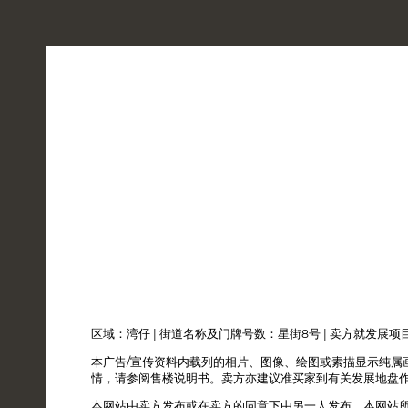
地段
设计
设施及智能生活
媒体库
区域：湾仔 | 街道名称及门牌号数：星街8号 | 卖方就发展
本广告/宣传资料内载列的相片、图像、绘图或素描显示纯属
情，请参阅售楼说明书。卖方亦建议准买家到有关发展地盘
本网站由卖方发布或在卖方的同意下由另一人发布。本网站