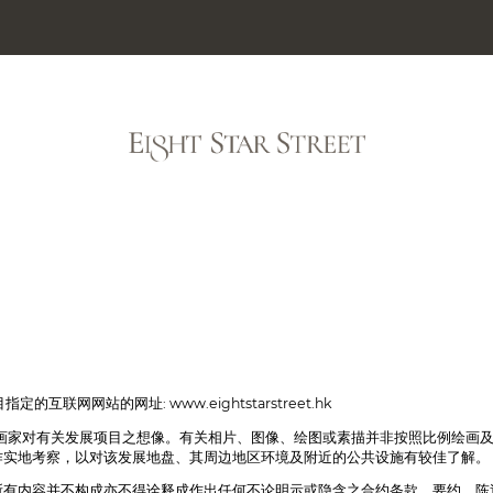
媒体库
独家资
项目指定的互联网网站的网址:
www.eightstarstreet.hk
画家对有关发展项目之想像。有关相片、图像、绘图或素描并非按照比例绘画及
作实地考察，以对该发展地盘、其周边地区环境及附近的公共设施有较佳了解。
所有内容并不构成亦不得诠释成作出任何不论明示或隐含之合约条款、要约、陈