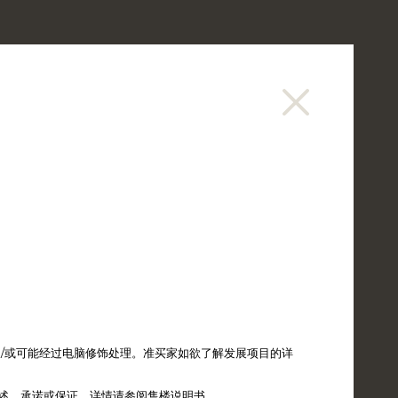
讯
销售资料
购楼意向登记
繁
EN
/或可能经过电脑修饰处理。准买家如欲了解发展项目的详
述、承诺或保证。详情请参阅售楼说明书。