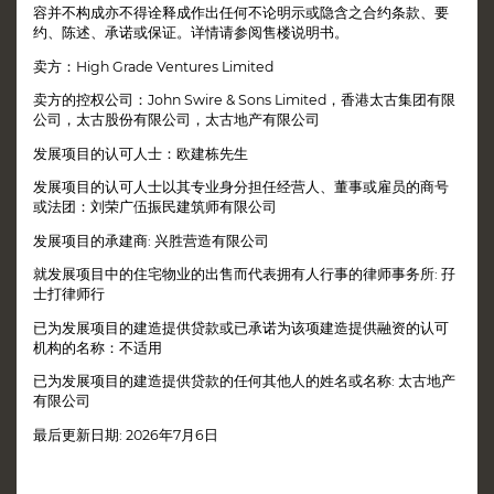
容并不构成亦不得诠释成作出任何不论明示或隐含之合约条款、要
约、陈述、承诺或保证。详情请参阅售楼说明书。
卖方：High Grade Ventures Limited
卖方的控权公司：John Swire & Sons Limited，香港太古集团有限
公司，太古股份有限公司，太古地产有限公司
发展项目的认可人士：欧建栋先生
发展项目的认可人士以其专业身分担任经营人、董事或雇员的商号
或法团：刘荣广伍振民建筑师有限公司
发展项目的承建商: 兴胜营造有限公司
就发展项目中的住宅物业的出售而代表拥有人行事的律师事务所: 孖
士打律师行
已为发展项目的建造提供贷款或已承诺为该项建造提供融资的认可
机构的名称：不适用
已为发展项目的建造提供贷款的任何其他人的姓名或名称: 太古地产
有限公司
免责声明
最后更新日期: 2026年7月6日
预约参观
亲临EIGHT STAR STREET现楼示范单位，
立即登记!