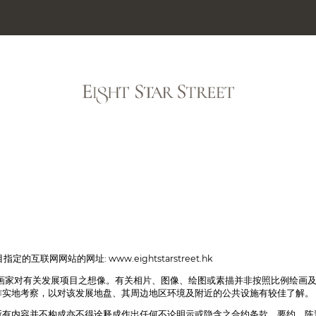
媒体库
独家资
项目指定的互联网网站的网址:
www.eightstarstreet.hk
画家对有关发展项目之想像。有关相片、图像、绘图或素描并非按照比例绘画及
作实地考察，以对该发展地盘、其周边地区环境及附近的公共设施有较佳了解。
所有内容并不构成亦不得诠释成作出任何不论明示或隐含之合约条款、要约、陈