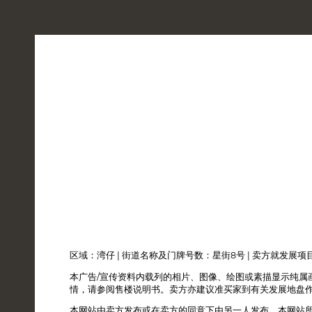
地段
设计
设施及智能生活
鸟瞰照片
2025年4月17日 - 鸟瞰照片
区域：湾仔 | 街道名称及门牌号数：星街8号 | 卖方就发展
本广告/宣传资料内载列的相片、图像、绘图或素描显示纯属
情，请参阅售楼说明书。卖方亦建议准买家到有关发展地盘
本网站由卖方发布或在卖方的同意下由另一人发布。本网站