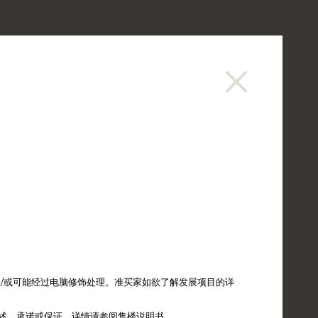
讯
销售资料
购楼意向登记
繁
EN
/或可能经过电脑修饰处理。准买家如欲了解发展项目的详
述、承诺或保证。详情请参阅售楼说明书。