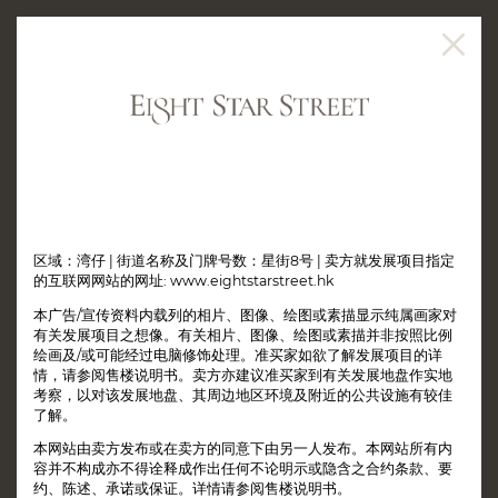
销售安排
2026年3月25日 - 销售安排第18号
2026年2月27日 - 暂停销售通告 (销售安排资料第 16 号)
2026年2月25日 - 销售安排第17号
2025年12月31日 - 销售安排第16号
2025年8月28日 - 销售安排第15号
区域：湾仔 | 街道名称及门牌号数：星街8号 | 卖方就发展项目指定
2025年8月4日 - 销售安排第14A号
的互联网网站的网址:
www.eightstarstreet.hk
2025年4月17日 - 销售安排第14号
本广告/宣传资料内载列的相片、图像、绘图或素描显示纯属画家对
2025年2月3日 - 销售安排第13号
有关发展项目之想像。有关相片、图像、绘图或素描并非按照比例
2024年10月24日 - 销售安排第12号
绘画及/或可能经过电脑修饰处理。准买家如欲了解发展项目的详
2024年8月12日 - 销售安排第11号
情，请参阅售楼说明书。卖方亦建议准买家到有关发展地盘作实地
2024年5月2日 - 销售安排第10号
考察，以对该发展地盘、其周边地区环境及附近的公共设施有较佳
2024年3月17日 - 暂停销售通告 (销售安排资料第 8 号)
了解。
2024年3月13日 - 销售安排第9号
2023年6月21日 - 销售安排第8号
本网站由卖方发布或在卖方的同意下由另一人发布。本网站所有内
2023年3月14日 - 销售安排第7号
容并不构成亦不得诠释成作出任何不论明示或隐含之合约条款、要
2023年3月14日 - 销售安排第6号
约、陈述、承诺或保证。详情请参阅售楼说明书。