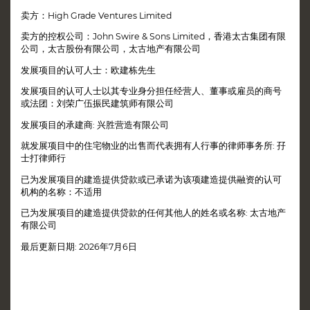
2022年11月22日 - 销售安排第5号
卖方：High Grade Ventures Limited
2021年7月2日 - 销售安排第4号
2021年4月30日 - 销售安排第3号
卖方的控权公司：John Swire & Sons Limited，香港太古集团有限
2022年12月29日 - 销售安排第2A号
公司，太古股份有限公司，太古地产有限公司
2021年3月18日 - 销售安排第2号
发展项目的认可人士：欧建栋先生
2021年1月22日 - 销售安排第1号
发展项目的认可人士以其专业身分担任经营人、董事或雇员的商号
或法团：刘荣广伍振民建筑师有限公司
发展项目的承建商: 兴胜营造有限公司
就发展项目中的住宅物业的出售而代表拥有人行事的律师事务所: 孖
士打律师行
已为发展项目的建造提供贷款或已承诺为该项建造提供融资的认可
机构的名称：不适用
已为发展项目的建造提供贷款的任何其他人的姓名或名称: 太古地产
有限公司
最后更新日期: 2026年7月6日
区域 ：湾仔
街道名称及门牌号数 ：星街8号
卖方就发展项目指定的互联网网站的网址 ：www.eightstarstreet.hk
本广告/宣传资料内载列的相片、图像、绘图或素描显示纯属画家对有关发展项目之想像。有关相片、图像、绘图或素
描并非按照比例绘画及/或可能经过电脑修饰处理。准买家如欲了解发展项目的详情，请参阅售楼说明书。卖方亦建议
准买家到有关发展地盘作实地考察，以对该发展地盘、其周边地区环境及附近的公共设施有较佳了解。详情请参阅售楼
说明书。本网站由卖方发布或在卖方的同意下由另一人发布。